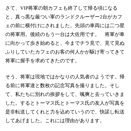
さて、VIP将軍の朝カフェも終了して帰る頃になる
と、真っ黒な厳つい軍のランドクルーザー2台がカフ
ェの前に横付けにされました。先頭の車両には二つ星
の将軍用。後続のもう一台は大佐用です。 将軍が車
に向かって歩き始めると、今までチラ見で、見て見ぬ
ふりしていたカフェのお客の何人かが駆け寄ってきて
将軍に握手を求めてきたのです。
そう、将軍は現地ではかなりの人気者のようです。帰
る前に将軍達と数枚の記念写真を撮りました。そし
て、私たちに別れの挨拶をして、颯爽と去っていきま
した。するとトーマス氏とトーマス氏の友人が写真を
是非転送してくれと力を込めていうので、快諾し転送
してあげました。これには理由があります。